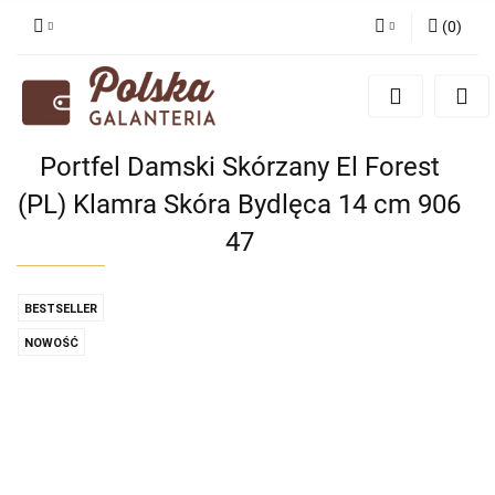
(
0
)
Zaloguj się
Zarejestruj się
Dodaj zgłoszenie
Portfel Damski Skórzany El Forest
Zgody cookies
(PL) Klamra Skóra Bydlęca 14 cm 906
47
BESTSELLER
NOWOŚĆ