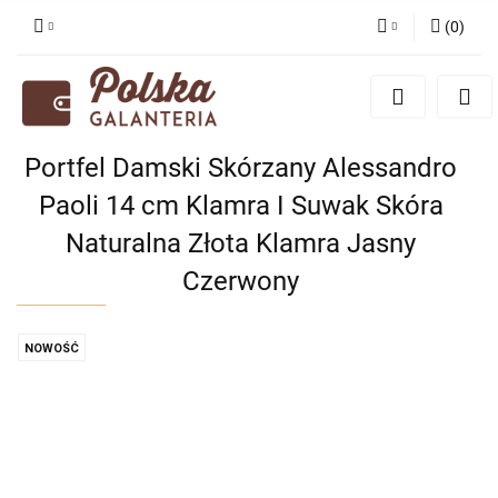
(
0
)
Zaloguj się
Zarejestruj się
Dodaj zgłoszenie
Portfel Damski Skórzany Alessandro
Zgody cookies
Paoli 14 cm Klamra I Suwak Skóra
Naturalna Złota Klamra Jasny
Czerwony
NOWOŚĆ