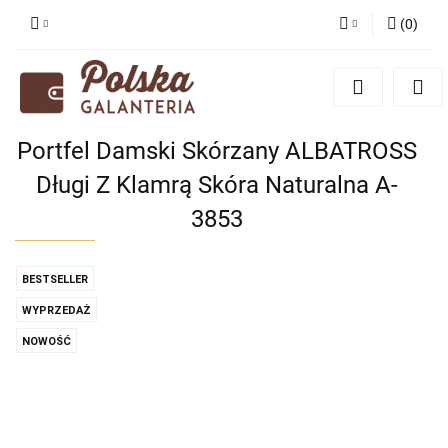
(
0
)
Zaloguj się
Zarejestruj się
Dodaj zgłoszenie
Portfel Damski Skórzany ALBATROSS
Zgody cookies
Długi Z Klamrą Skóra Naturalna A-
3853
BESTSELLER
WYPRZEDAŻ
NOWOŚĆ