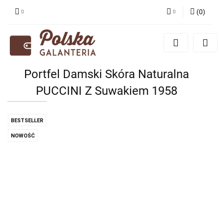
(
0
)
Zaloguj się
Zarejestruj się
Dodaj zgłoszenie
Portfel Damski Skóra Naturalna
Zgody cookies
PUCCINI Z Suwakiem 1958
BESTSELLER
NOWOŚĆ