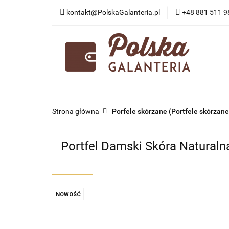
kontakt@PolskaGalanteria.pl
+48 881 511 9
KATEGORIE
N
PORADY I AKTUAL
KATEGORIE
NOWOŚCI
PROMOCJE
Strona główna
Porfele skórzane (Portfele skórzane
Portfel Damski Skóra Naturalna
NOWOŚĆ