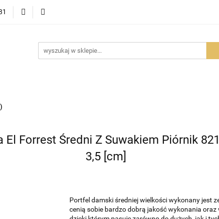
81
OWOŚCI
PROMOCJE
BESTSELLERY
POLECAMY
NOŚCI
BESTSELLERY
POLECAMY
FAQ
PORADY I AK
)
 El Forrest Średni Z Suwakiem Piórnik 821
3,5 [cm]
Portfel damski średniej wielkości wykonany jest ze
cenią sobie bardzo dobrą jakość wykonania oraz 
dzięki którym pasuje zarówno do dużych, jak i tyc