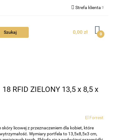
Strefa klienta
FAQ
Zaloguj się
0,00 zł
Zarejestruj się
0
Dodaj zgłoszenie
Zgody cookies
TUALNOŚCI
 18 RFID ZIELONY 13,5 x 8,5 x
El Forrest
 skóry licowej z przeznaczeniem dla kobiet, które
wytrzymałość. Wymiary portfela to 13,5x8,5x3 cm,
h mniejszych toreb. Składa się z podwójnej przegródki