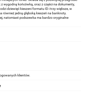
k z wygodną końcówką, oraz z części na dokumenty,
odzi dziewięć kieszeni formatu ID i trzy większe, w
 ma również jedną głęboką kieszeń na banknoty.
nej, natomiast podszewka ma bardzo oryginalne
alogowanych klientów.
y