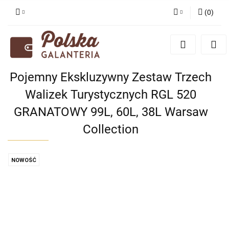
(
0
)
Zaloguj się
Zarejestruj się
Dodaj zgłoszenie
Pojemny Ekskluzywny Zestaw Trzech
Zgody cookies
Walizek Turystycznych RGL 520
GRANATOWY 99L, 60L, 38L Warsaw
Collection
NOWOŚĆ