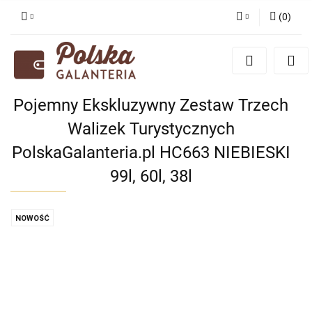
(
0
)
Zaloguj się
Zarejestruj się
Dodaj zgłoszenie
Pojemny Ekskluzywny Zestaw Trzech
Zgody cookies
Walizek Turystycznych
PolskaGalanteria.pl HC663 NIEBIESKI
99l, 60l, 38l
NOWOŚĆ