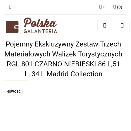
(
0
)
Zaloguj się
Zarejestruj się
Dodaj zgłoszenie
Pojemny Ekskluzywny Zestaw Trzech
Zgody cookies
Materiałowych Walizek Turystycznych
RGL 801 CZARNO NIEBIESKI 86 L,51
L, 34 L Madrid Collection
NOWOŚĆ