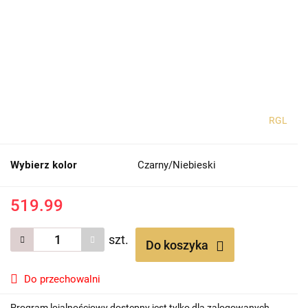
RGL
Wybierz kolor
Czarny/Niebieski
519.99
szt.
Do koszyka
Do przechowalni
Program lojalnościowy dostępny jest tylko dla zalogowanych