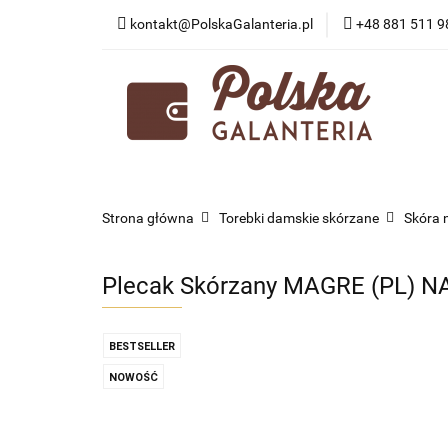
kontakt@PolskaGalanteria.pl
+48 881 511 9
KATEGORIE
N
PORADY I AKTUAL
KATEGORIE
NOWOŚCI
PROMOCJE
Strona główna
Torebki damskie skórzane
Skóra 
Plecak Skórzany MAGRE (PL) N
BESTSELLER
NOWOŚĆ