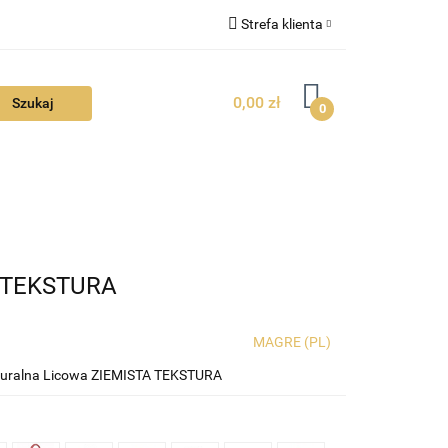
Strefa klienta
FAQ
Zaloguj się
0,00 zł
Zarejestruj się
0
Dodaj zgłoszenie
Zgody cookies
TUALNOŚCI
A TEKSTURA
MAGRE (PL)
turalna Licowa ZIEMISTA TEKSTURA