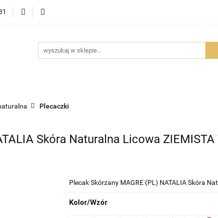
81
OWOŚCI
PROMOCJE
BESTSELLERY
POLECAMY
NOŚCI
BESTSELLERY
POLECAMY
FAQ
PORADY I AK
naturalna
Plecaczki
ATALIA Skóra Naturalna Licowa ZIEMIST
Plecak Skórzany MAGRE (PL) NATALIA Skóra Na
Kolor/Wzór