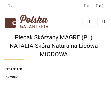
(
0
)
Zaloguj się
Zarejestruj się
Dodaj zgłoszenie
Plecak Skórzany MAGRE (PL)
Zgody cookies
NATALIA Skóra Naturalna Licowa
MIODOWA
BESTSELLER
NOWOŚĆ