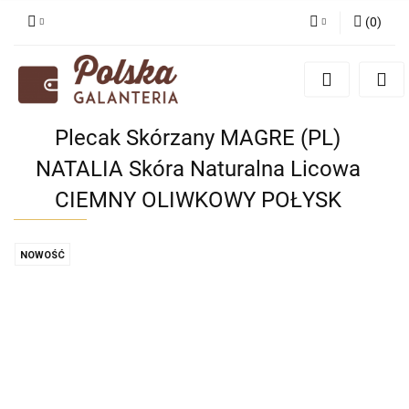
(
0
)
Zaloguj się
Zarejestruj się
Dodaj zgłoszenie
Plecak Skórzany MAGRE (PL)
Zgody cookies
NATALIA Skóra Naturalna Licowa
CIEMNY OLIWKOWY POŁYSK
NOWOŚĆ