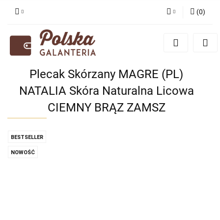
(
0
)
Zaloguj się
Zarejestruj się
Dodaj zgłoszenie
Plecak Skórzany MAGRE (PL)
Zgody cookies
NATALIA Skóra Naturalna Licowa
CIEMNY BRĄZ ZAMSZ
BESTSELLER
NOWOŚĆ