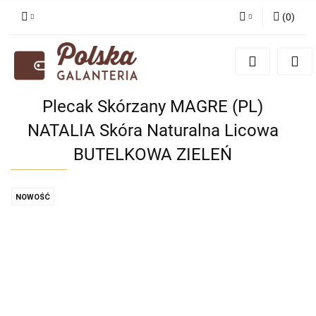
(
0
)
Zaloguj się
Zarejestruj się
Dodaj zgłoszenie
Plecak Skórzany MAGRE (PL)
Zgody cookies
NATALIA Skóra Naturalna Licowa
BUTELKOWA ZIELEŃ
NOWOŚĆ