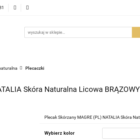
81
OWOŚCI
PROMOCJE
BESTSELLERY
POLECAMY
NOŚCI
BESTSELLERY
POLECAMY
FAQ
PORADY I AK
naturalna
Plecaczki
ATALIA Skóra Naturalna Licowa BRĄZOW
Plecak Skórzany MAGRE (PL) NATALIA Skóra N
Wybierz kolor