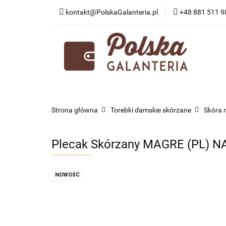
kontakt@PolskaGalanteria.pl
+48 881 511 9
KATEGORIE
N
PORADY I AKTUAL
KATEGORIE
NOWOŚCI
PROMOCJE
Strona główna
Torebki damskie skórzane
Skóra 
Plecak Skórzany MAGRE (PL) N
NOWOŚĆ