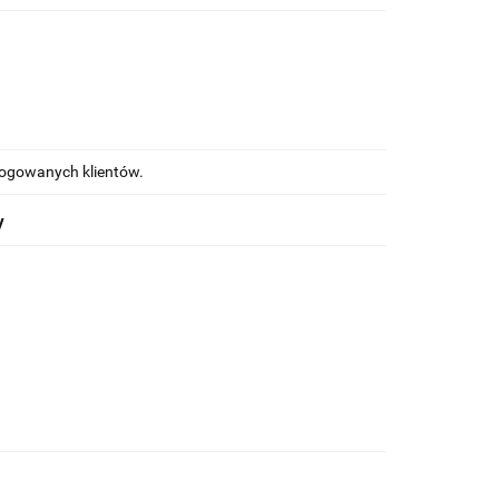
alogowanych klientów.
y