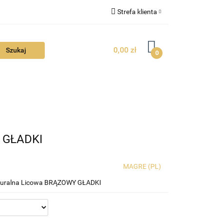
Strefa klienta
FAQ
Zaloguj się
0,00 zł
Zarejestruj się
0
Dodaj zgłoszenie
Zgody cookies
TUALNOŚCI
Y GŁADKI
MAGRE (PL)
aturalna Licowa BRĄZOWY GŁADKI