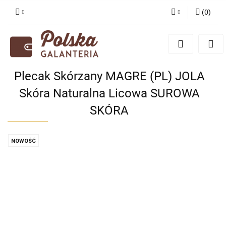
(
0
)
Zaloguj się
Zarejestruj się
Dodaj zgłoszenie
Plecak Skórzany MAGRE (PL) JOLA
Zgody cookies
Skóra Naturalna Licowa SUROWA
SKÓRA
NOWOŚĆ