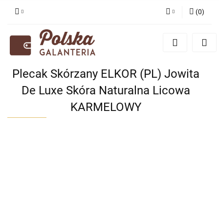
(
0
)
Zaloguj się
Zarejestruj się
Dodaj zgłoszenie
Plecak Skórzany ELKOR (PL) Jowita
Zgody cookies
De Luxe Skóra Naturalna Licowa
KARMELOWY