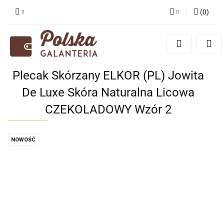
(
0
)
Zaloguj się
Zarejestruj się
Dodaj zgłoszenie
Plecak Skórzany ELKOR (PL) Jowita
Zgody cookies
De Luxe Skóra Naturalna Licowa
CZEKOLADOWY Wzór 2
NOWOŚĆ