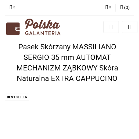
(
0
)
Zaloguj się
Zarejestruj się
Dodaj zgłoszenie
Pasek Skórzany MASSILIANO
Zgody cookies
SERGIO 35 mm AUTOMAT
MECHANIZM ZĄBKOWY Skóra
Naturalna EXTRA CAPPUCINO
BESTSELLER