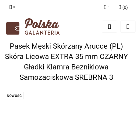
(
0
)
Zaloguj się
Zarejestruj się
Dodaj zgłoszenie
Pasek Męski Skórzany Arucce (PL)
Zgody cookies
Skóra Licowa EXTRA 35 mm CZARNY
Gładki Klamra Bezniklowa
Samozaciskowa SREBRNA 3
NOWOŚĆ