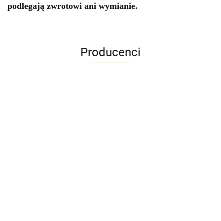
podlegają zwrotowi ani wymianie.
Producenci
ADRIANOSS (PL)