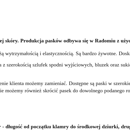
j skóry. Produkcja pasków odbywa się w Radomiu z użyci
żą wytrzymałością i elastycznością. Są bardzo żywotne. Dosk
a z szerokością szlufek spodni wyjściowych, bluzek oraz suki
zenie klienta możemy zamieniać. Dostępne są paski w szerok
nie możemy również skrócić pasek do dowolnego podanego r
 - długość od początku klamry do środkowej dziurki, dru