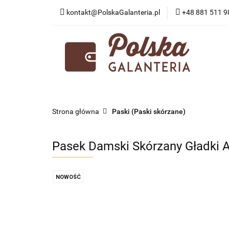
kontakt@PolskaGalanteria.pl
+48 881 511 9
KATEGORIE
N
PORADY I AKTUAL
KATEGORIE
NOWOŚCI
PROMOCJE
Strona główna
Paski (Paski skórzane)
Pasek Damski Skórzany Gładki 
NOWOŚĆ