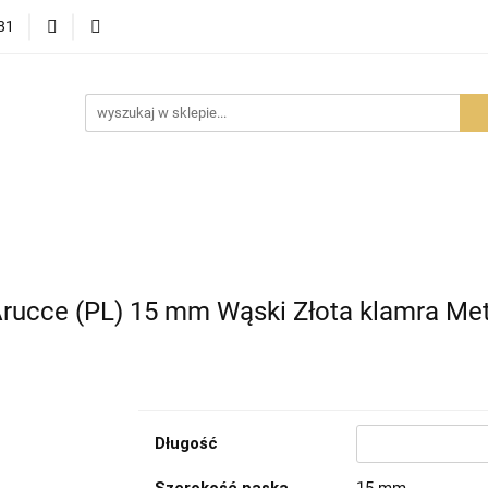
81
OWOŚCI
PROMOCJE
BESTSELLERY
POLECAMY
NOŚCI
BESTSELLERY
POLECAMY
FAQ
PORADY I AK
Arucce (PL) 15 mm Wąski Złota klamra Me
Długość