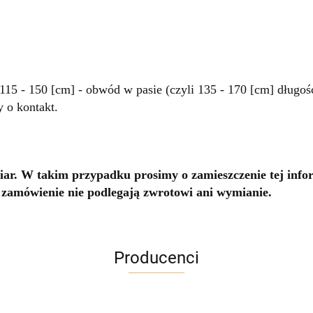
15 - 150 [cm] - obwód w pasie (czyli 135 - 170 [cm] długoś
y o kontakt.
ar. W takim przypadku prosimy o zamieszczenie tej info
 zamówienie nie podlegają zwrotowi ani wymianie.
Producenci