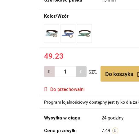
Szerokość paska
15 mm
Kolor/Wzór
49.23
szt.
Do koszyka
Do przechowalni
Program lojalnościowy dostępny jest tylko dla z
Wysyłka w ciągu
24 godziny
Cena przesyłki
7.49