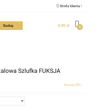
Strefa klienta
FAQ
Zaloguj się
0,00 zł
Zarejestruj się
0
Dodaj zgłoszenie
Zgody cookies
TUALNOŚCI
talowa Szlufka FUKSJA
Arucce (PL)