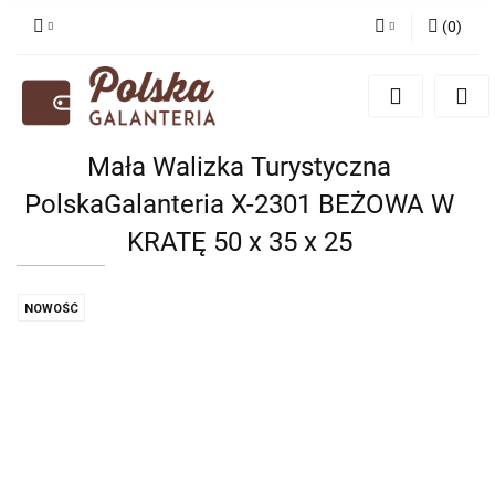
(
0
)
Zaloguj się
Zarejestruj się
Dodaj zgłoszenie
Mała Walizka Turystyczna
Zgody cookies
PolskaGalanteria X-2301 BEŻOWA W
KRATĘ 50 x 35 x 25
NOWOŚĆ