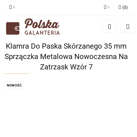
(
0
)
Zaloguj się
Zarejestruj się
Dodaj zgłoszenie
Klamra Do Paska Skórzanego 35 mm
Zgody cookies
Sprzączka Metalowa Nowoczesna Na
Zatrzask Wzór 7
NOWOŚĆ