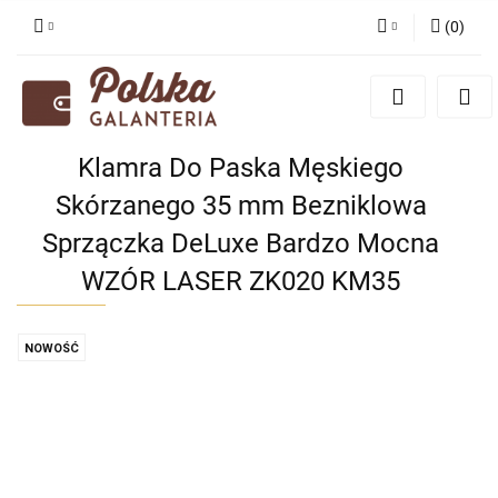
(
0
)
Zaloguj się
Zarejestruj się
Dodaj zgłoszenie
Klamra Do Paska Męskiego
Zgody cookies
Skórzanego 35 mm Bezniklowa
Sprzączka DeLuxe Bardzo Mocna
WZÓR LASER ZK020 KM35
NOWOŚĆ