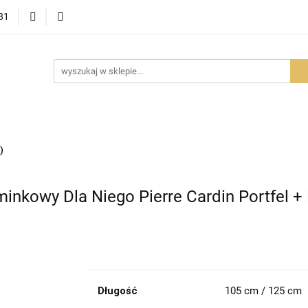
81
OWOŚCI
PROMOCJE
BESTSELLERY
POLECAMY
NOŚCI
BESTSELLERY
POLECAMY
FAQ
PORADY I AK
)
minkowy Dla Niego Pierre Cardin Portfel +
Długość
105 cm / 125 cm