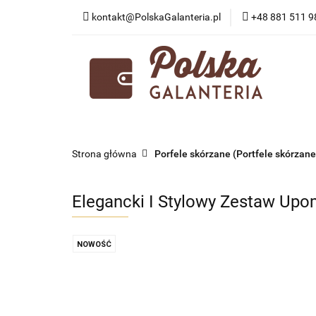
kontakt@PolskaGalanteria.pl
+48 881 511 9
KATEGORIE
N
PORADY I AKTUAL
KATEGORIE
NOWOŚCI
PROMOCJE
Strona główna
Porfele skórzane (Portfele skórzane
Elegancki I Stylowy Zestaw Upo
NOWOŚĆ