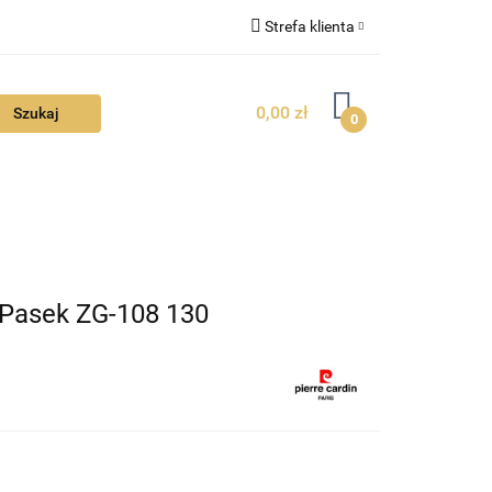
Strefa klienta
FAQ
Zaloguj się
0,00 zł
Zarejestruj się
0
Dodaj zgłoszenie
Zgody cookies
TUALNOŚCI
 Pasek ZG-108 130