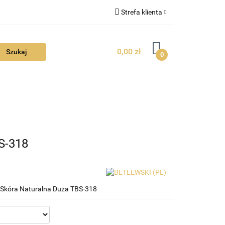
Strefa klienta
FAQ
Zaloguj się
0,00 zł
Zarejestruj się
0
Dodaj zgłoszenie
Zgody cookies
TUALNOŚCI
S-318
Skóra Naturalna Duża TBS-318