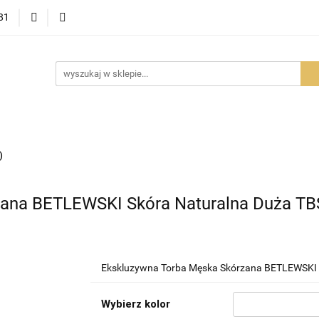
81
OWOŚCI
PROMOCJE
BESTSELLERY
POLECAMY
NOŚCI
BESTSELLERY
POLECAMY
FAQ
PORADY I AK
)
zana BETLEWSKI Skóra Naturalna Duża TB
Ekskluzywna Torba Męska Skórzana BETLEWSKI 
Wybierz kolor