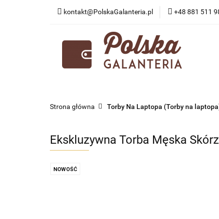
kontakt@PolskaGalanteria.pl
+48 881 511 9
KATEGORIE
N
PORADY I AKTUAL
KATEGORIE
NOWOŚCI
PROMOCJE
Strona główna
Torby Na Laptopa (Torby na laptopa
Ekskluzywna Torba Męska Skór
NOWOŚĆ