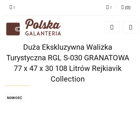
(
0
)
Zaloguj się
Zarejestruj się
Dodaj zgłoszenie
Duża Ekskluzywna Walizka
Zgody cookies
Turystyczna RGL S-030 GRANATOWA
77 x 47 x 30 108 Litrów Rejkiavik
Collection
NOWOŚĆ