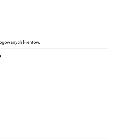
alogowanych klientów.
y