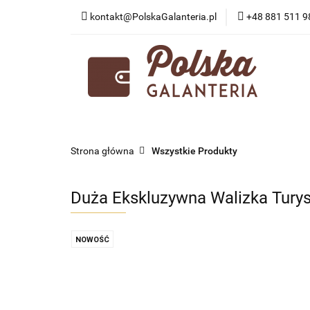
kontakt@PolskaGalanteria.pl
+48 881 511 9
KATEGORIE
N
PORADY I AKTUAL
KATEGORIE
NOWOŚCI
PROMOCJE
Strona główna
Wszystkie Produkty
Duża Ekskluzywna Walizka Tur
NOWOŚĆ