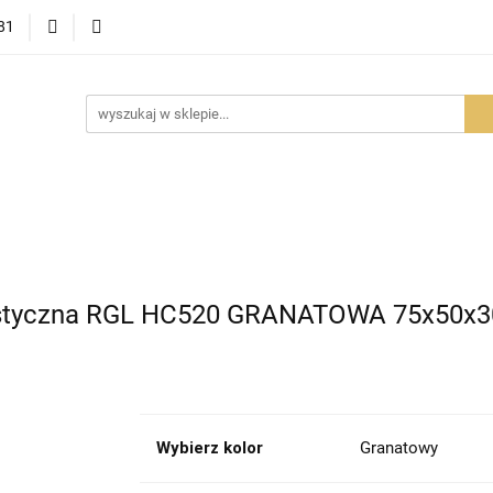
81
OWOŚCI
PROMOCJE
BESTSELLERY
POLECAMY
NOŚCI
BESTSELLERY
POLECAMY
FAQ
PORADY I AK
ystyczna RGL HC520 GRANATOWA 75x50x30 
Wybierz kolor
Granatowy