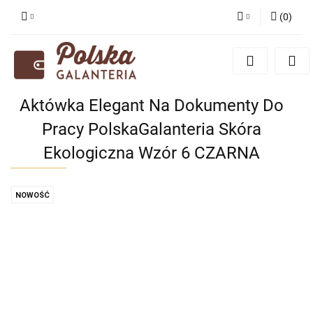
(
0
)
Zaloguj się
Zarejestruj się
Dodaj zgłoszenie
Aktówka Elegant Na Dokumenty Do
Zgody cookies
Pracy PolskaGalanteria Skóra
Ekologiczna Wzór 6 CZARNA
NOWOŚĆ