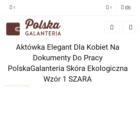
(
0
)
Zaloguj się
Zarejestruj się
Dodaj zgłoszenie
Aktówka Elegant Dla Kobiet Na
Zgody cookies
Dokumenty Do Pracy
PolskaGalanteria Skóra Ekologiczna
Wzór 1 SZARA