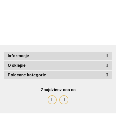
Portfel
ALBATROSS
Portfel
Portfel
Pas
Męski
(PL) Skóra
Męski
Męski
Skórzany
166.11
152.90
166.11
166.11
129.99
Skórzany
Naturalna
Skórzany
Skórzany
OFICER
ALBATROSS
Licowa
ALBATROSS
ALBATROSS
RUBIN (PL
Skóra
Duży
Skóra
Skóra
Skóra
Licowa RFID
Poziomy Z
Licowa RFID
Licowa RFID
Licowa
Duży
Zapięciem
Duży
Duży
CZERWON
Pionowy
RFID SN-
Pionowy Z
Pionowy
Super
Płaski Z
MW038Z
Zapinką SN-
Płaski SN-
Wytrzymał
Zapinką
MW02Z
MW07 13,5
Z Płytką I
Informacje
MW 102Z
CZARNY 13
x 10,5 x 2
Przeszyci
12,5 x 9 x
x 10 x 2,5
[cm]
PO45
O sklepie
2,5 [cm]
[cm]
Polecane kategorie
Znajdziesz nas na