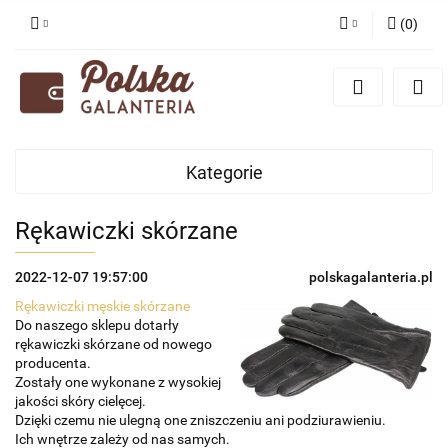
(
0
)
Zaloguj się
Zarejestruj się
Dodaj zgłoszenie
Zgody cookies
Kategorie
Rękawiczki skórzane
2022-12-07 19:57:00
polskagalanteria.pl
Rękawiczki męskie skórzane
Do naszego sklepu dotarły
rękawiczki skórzane od nowego
producenta.
Zostały one wykonane z wysokiej
jakości skóry cielęcej.
Dzięki czemu nie ulegną one zniszczeniu ani podziurawieniu.
Ich wnętrze zależy od nas samych.