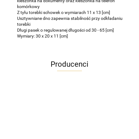
kieszonka na dokumenty oraz kieszonka na telefon
komórkowy
Z tyłu torebki schowek o wymiarach 11 x 13 [cm]
Usztywniane dno zapewnia stabilność przy odkładaniu
torebki
Długi pasek o regulowanej długości od 30 - 65 [cm]
Wymiary: 30 x 20 x 11 [cm]
Producenci