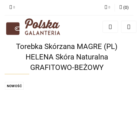
(
0
)
Zaloguj się
Zarejestruj się
Dodaj zgłoszenie
Torebka Skórzana MAGRE (PL)
Zgody cookies
HELENA Skóra Naturalna
GRAFITOWO-BEŻOWY
NOWOŚĆ