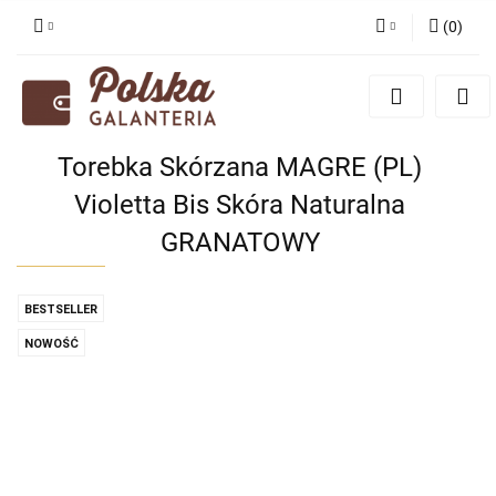
(
0
)
Zaloguj się
Zarejestruj się
Dodaj zgłoszenie
Torebka Skórzana MAGRE (PL)
Zgody cookies
Violetta Bis Skóra Naturalna
GRANATOWY
BESTSELLER
NOWOŚĆ