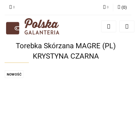
(
0
)
Zaloguj się
Zarejestruj się
Dodaj zgłoszenie
Torebka Skórzana MAGRE (PL)
Zgody cookies
KRYSTYNA CZARNA
NOWOŚĆ