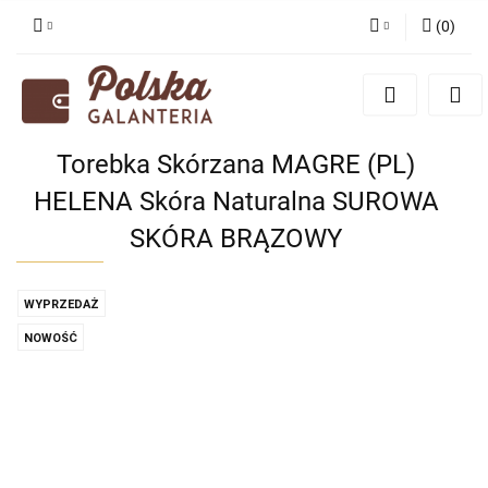
(
0
)
Zaloguj się
Zarejestruj się
Dodaj zgłoszenie
Torebka Skórzana MAGRE (PL)
Zgody cookies
HELENA Skóra Naturalna SUROWA
SKÓRA BRĄZOWY
WYPRZEDAŻ
NOWOŚĆ