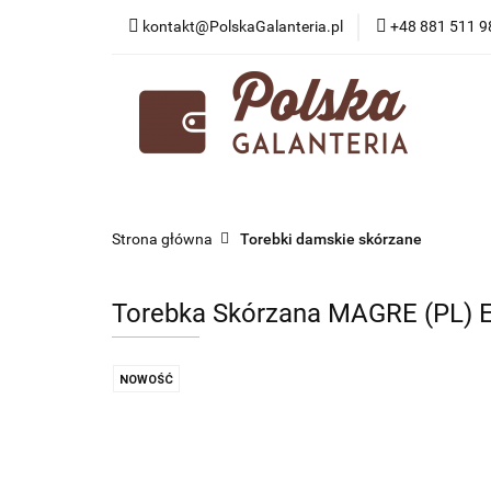
kontakt@PolskaGalanteria.pl
+48 881 511 9
KATEGORIE
N
PORADY I AKTUAL
KATEGORIE
NOWOŚCI
PROMOCJE
Strona główna
Torebki damskie skórzane
Torebka Skórzana MAGRE (PL) 
NOWOŚĆ