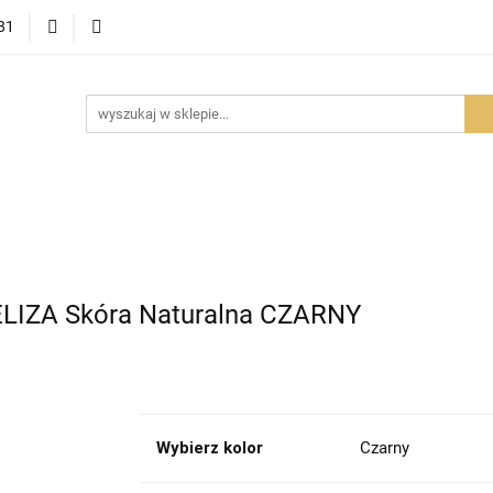
81
OWOŚCI
PROMOCJE
BESTSELLERY
POLECAMY
NOŚCI
BESTSELLERY
POLECAMY
FAQ
PORADY I AK
ELIZA Skóra Naturalna CZARNY
Wybierz kolor
Czarny