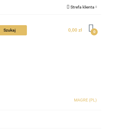
Strefa klienta
FAQ
Zaloguj się
0,00 zł
Zarejestruj się
0
Dodaj zgłoszenie
Zgody cookies
TUALNOŚCI
MAGRE (PL)