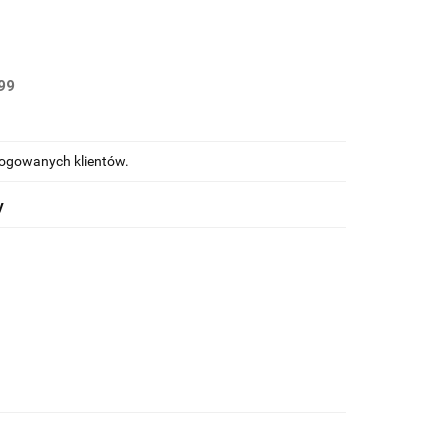
99
alogowanych klientów.
y