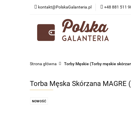
kontakt@PolskaGalanteria.pl
+48 881 511 9
KATEGORIE
N
PORADY I AKTUAL
KATEGORIE
NOWOŚCI
PROMOCJE
Strona główna
Torby Męskie (Torby męskie skórza
Torba Męska Skórzana MAGRE (P
NOWOŚĆ