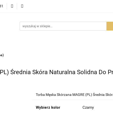
81
OWOŚCI
PROMOCJE
BESTSELLERY
POLECAMY
NOŚCI
BESTSELLERY
POLECAMY
FAQ
PORADY I AK
ne)
L) Średnia Skóra Naturalna Solidna Do 
Torba Męska Skórzana MAGRE (PL) Średnia Skór
Wybierz kolor
Czarny