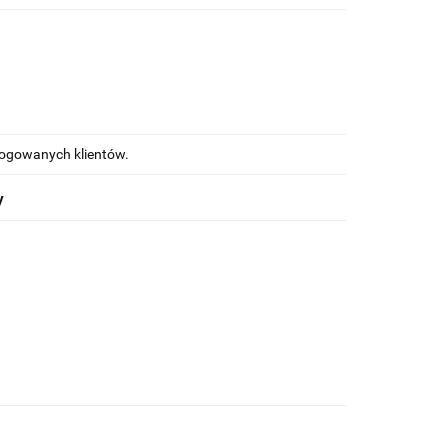
alogowanych klientów.
y