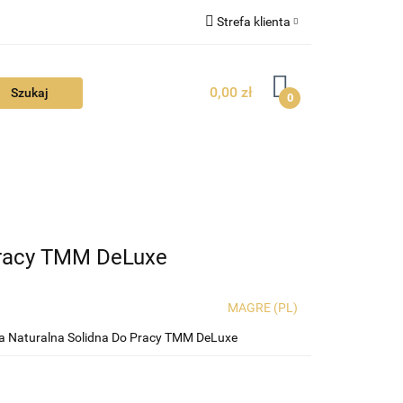
Strefa klienta
FAQ
Zaloguj się
0,00 zł
Zarejestruj się
0
Dodaj zgłoszenie
Zgody cookies
TUALNOŚCI
Pracy TMM DeLuxe
MAGRE (PL)
a Naturalna Solidna Do Pracy TMM DeLuxe